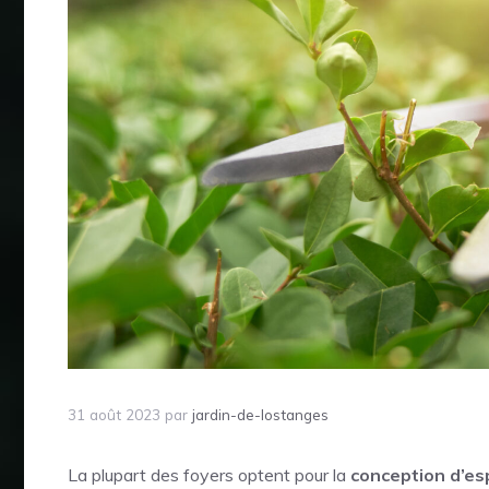
31 août 2023
par
jardin-de-lostanges
La plupart des foyers optent pour la
conception d’es