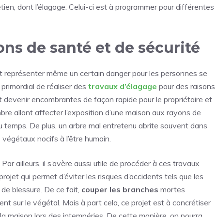
ien, dont l’élagage. Celui-ci est à programmer pour différentes
ons de santé et de sécurité
t représenter même un certain danger pour les personnes se
 primordial de réaliser des
travaux d’élagage
pour des raisons
t devenir encombrantes de façon rapide pour le propriétaire et
ombre allant affecter l’exposition d’une maison aux rayons de
il du temps. De plus, un arbre mal entretenu abrite souvent dans
 végétaux nocifs à l’être humain.
. Par ailleurs, il s’avère aussi utile de procéder à ces travaux
rojet qui permet d’éviter les risques d’accidents tels que les
 de blessure. De ce fait,
couper les branches
mortes
nt sur le végétal. Mais à part cela, ce projet est à concrétiser
la maison lors des intempéries. De cette manière, on pourra